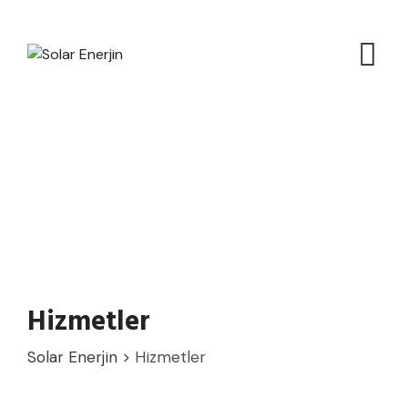
Skip
to
content
Hizmetler
Solar Enerjin
>
Hizmetler