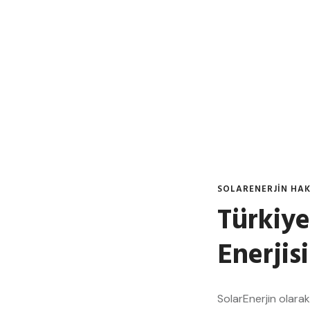
SOLARENERJİN HA
Türkiye
Enerjis
SolarEnerjin olarak