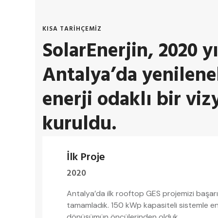
KISA TARİHÇEMİZ
SolarEnerjin, 2020 y
Antalya’da yenileneb
enerji odaklı bir viz
kuruldu.
İlk Proje
2020
Antalya’da ilk rooftop GES projemizi başarı
tamamladık. 150 kWp kapasiteli sistemle ene
dönüşümün öncülerinden olduk.