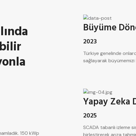
Büyüme Dön
ılında
2023
ilir
Türkiye genelinde onlarc
yonla
sağlayarak büyümemizi h
Yapay Zeka D
2025
SCADA tabanlı izleme s
amamladık. 150 kWp
birleştirerek arıza tah