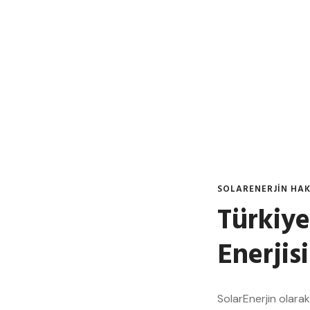
SOLARENERJİN HA
Türkiye
Enerjis
SolarEnerjin olarak