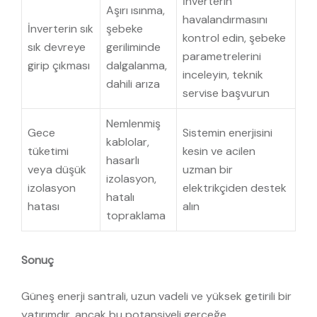
İnverterin
Aşırı ısınma,
havalandırmasını
İnverterin sık
şebeke
kontrol edin, şebeke
sık devreye
geriliminde
parametrelerini
girip çıkması
dalgalanma,
inceleyin, teknik
dahili arıza
servise başvurun
Nemlenmiş
Gece
Sistemin enerjisini
kablolar,
tüketimi
kesin ve acilen
hasarlı
veya düşük
uzman bir
izolasyon,
izolasyon
elektrikçiden destek
hatalı
hatası
alın
topraklama
Sonuç
Güneş enerji santrali, uzun vadeli ve yüksek getirili bir
yatırımdır, ancak bu potansiyeli gerçeğe